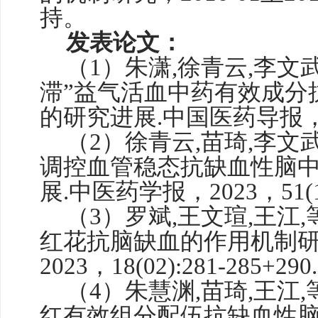
持。
发表论文：
（
1）朱潇,徐青云,李文武
滞”益气活血中药有效成分
的研究进展.中国医药导报，2024
（
2）徐青云,苗琦,李文
调控血管稳态抗缺血性脑
展.中医药学报，2023，51(10)
（
3）罗斌,王文
瑄
,王江
红花抗脑缺血的作用机制研
2023，18(02):281-285+290.
（
4）朱慧渊,苗琦,王江
红有效组分配伍抗缺血性