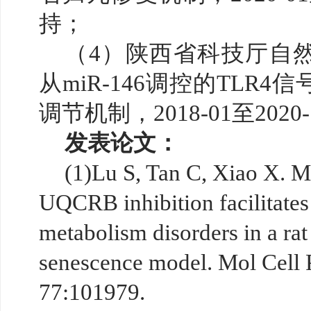
持；
（
4）陕西省科技厅自
从miR-146调控的TLR
调节机制，2018-01至202
发表论文：
(1)
Lu S, Tan C, Xiao X. 
UQCRB inhibition facilitates
metabolism disorders in a rat 
senescence
model. Mol Cell 
77:101979.