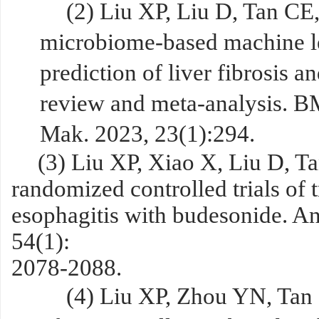
(2)
Liu X
P
, Liu D, Tan C
E
microbiome-based machine le
prediction of liver fibrosis a
review and meta-analysis. 
Mak. 2023, 23(1):294.
(3)
Liu XP, Xiao X, Liu D, Ta
randomized controlled trials of 
esophagitis with budesonide. A
54(1):
2078-2088.
(4)
Liu XP, Zhou YN, Tan 