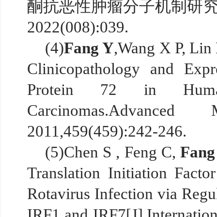
酮抗恶性肿瘤分子机制研究
2022(008):039.
(4)
Fang Y
,Wang X P, Lin H
Clinicopathology and Exp
Protein 72 in Hum
Carcinomas.Advanced M
2011,459(459):242-246.
(5)Chen S , Feng C,
Fang
Translation Initiation Fact
Rotavirus Infection via Regu
IRF1 and IRF7[J].Internation