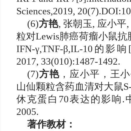
Sciences,2019, 20(7).DOI:1
(6)
方艳
, 张朝玉, 应小平
粒对Lewis肺癌荷瘤小鼠
IFN-γ,TNF-β,IL-10
2017, 33(010):1487-1492.
(7)
方艳
，应小平，王小
山仙颗粒含药血清对大鼠S-180
休克蛋白70表达的影响.中成药
2005.
著作教材：